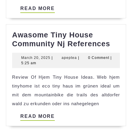
READ
READ MORE
MORE
Awasome Tiny House
Awas
Community Nj References
Tiny
March
apeptea
March 20, 2025
|
apeptea
|
0 Comment
|
Hous
20,
5:25 am
Comm
2025
Review Of Hjem Tiny House Ideas. Web hjem
Nj
tinyhome ist eco tiny haus im grünen ideal um
Refer
mit dem mountainbike die trails des altdorfer
wald zu erkunden oder ins nahegelegen
READ
READ MORE
MORE