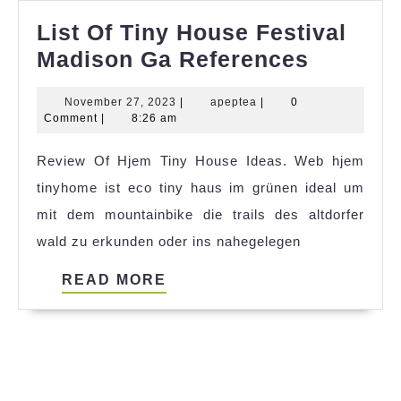
List Of Tiny House Festival
List
Madison Ga References
Of
November
apeptea
November 27, 2023
|
apeptea
|
0
Tiny
27,
Comment
|
8:26 am
House
2023
Review Of Hjem Tiny House Ideas. Web hjem
Festival
tinyhome ist eco tiny haus im grünen ideal um
Madiso
mit dem mountainbike die trails des altdorfer
Ga
wald zu erkunden oder ins nahegelegen
Referen
READ
READ MORE
MORE