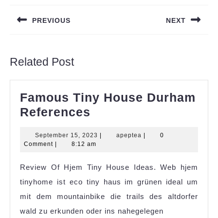
navigation
PREVIOUS
NEXT
Previous
Next
post:
post:
Related Post
Famous Tiny House Durham
Famous
References
Tiny
September
apeptea
September 15, 2023
|
apeptea
|
0
House
15,
Comment
|
8:12 am
Durham
2023
Review Of Hjem Tiny House Ideas. Web hjem
References
tinyhome ist eco tiny haus im grünen ideal um
mit dem mountainbike die trails des altdorfer
wald zu erkunden oder ins nahegelegen