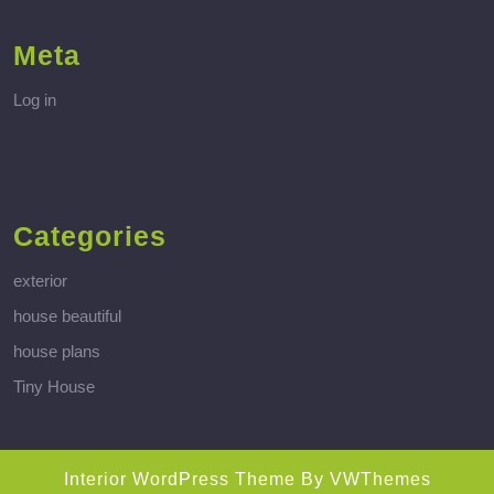
Meta
Log in
Categories
exterior
house beautiful
house plans
Tiny House
Interior WordPress Theme
By VWThemes