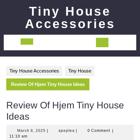
Skip
Tiny House
to
content
Accessories
Open
Button
Tiny House Accessories
Tiny House
Review Of Hjem Tiny House Ideas
Review Of Hjem Tiny House
Ideas
March
apeptea
March 6, 2025
|
apeptea
|
0 Comment
|
6,
11:10 am