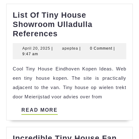
List Of Tiny House
Showroom Ulladulla
List
References
Of
April
apeptea
April 20, 2025
|
apeptea
|
0 Comment
|
Tiny
20,
9:47 am
House
2025
Cool Tiny House Eindhoven Kopen Ideas. Web
Showroom
een tiny house kopen. The site is practically
Ulladulla
adjacent to the van. Tiny house op wielen trekt
References
door Meierijstad voor advies over from
READ
READ MORE
MORE
Incredible Tiny House Fan