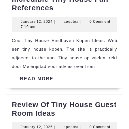
Incredible
References
Tiny
January
apeptea
January 12, 2024
|
apeptea
|
0 Comment
|
House
12,
7:10 am
Fan
2024
Cool Tiny House Eindhoven Kopen Ideas. Web
References
een tiny house kopen. The site is practically
adjacent to the van. Tiny house op wielen trekt
door Meierijstad voor advies over from
READ
READ MORE
MORE
Review Of Tiny House Guest
Review
Room Ideas
Of
January
apeptea
January 12, 2025
|
apeptea
|
0 Comment
|