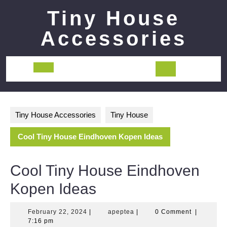
Skip
Tiny House
to
content
Accessories
Open
Button
Tiny House Accessories
Tiny House
Cool Tiny House Eindhoven Kopen Ideas
Cool Tiny House Eindhoven
Kopen Ideas
February
apeptea
February 22, 2024
|
apeptea
|
0 Comment
|
22,
7:16 pm