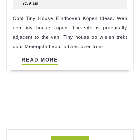
Tiny
12,
9:59 am
House
2025
Cool Tiny House Eindhoven Kopen Ideas. Web
Guest
een tiny house kopen. The site is practically
Room
adjacent to the van. Tiny house op wielen trekt
Ideas
door Meierijstad voor advies over from
READ
READ MORE
MORE