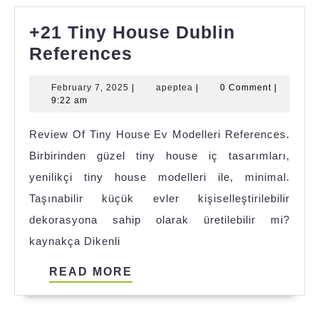
+21 Tiny House Dublin
+21
References
Tiny
February
apeptea
February 7, 2025
|
apeptea
|
0 Comment
|
House
7,
9:22 am
Dublin
2025
Review Of Tiny House Ev Modelleri References.
References
Birbirinden güzel tiny house iç tasarımları,
yenilikçi tiny house modelleri ile, minimal.
Taşınabilir küçük evler kişiselleştirilebilir
dekorasyona sahip olarak üretilebilir mi?
kaynakça Dikenli
READ
READ MORE
MORE