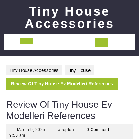
Skip
Tiny House
to
content
Accessories
Open
Button
Tiny House Accessories
Tiny House
Review Of Tiny House Ev Modelleri References
Review Of Tiny House Ev
Modelleri References
March
apeptea
March 9, 2025
|
apeptea
|
0 Comment
|
9,
9:50 am