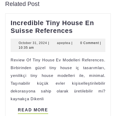
Related Post
Incredible Tiny House En
Incredible
Suisse References
Tiny
October
apeptea
October 31, 2024
|
apeptea
|
0 Comment
|
House
31,
10:35 am
En
2024
Review Of Tiny House Ev Modelleri References.
Suisse
Birbirinden güzel tiny house iç tasarımları,
References
yenilikçi tiny house modelleri ile, minimal.
Taşınabilir küçük evler kişiselleştirilebilir
dekorasyona sahip olarak üretilebilir mi?
kaynakça Dikenli
READ
READ MORE
MORE