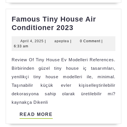
Famous Tiny House Air
Famous
Conditioner 2023
Tiny
April
apeptea
April 4, 2025
|
apeptea
|
0 Comment
|
House
4,
6:33 am
Air
2025
Review Of Tiny House Ev Modelleri References.
Conditioner
Birbirinden güzel tiny house iç tasarımları,
2023
yenilikçi tiny house modelleri ile, minimal.
Taşınabilir küçük evler kişiselleştirilebilir
dekorasyona sahip olarak üretilebilir mi?
kaynakça Dikenli
READ
READ MORE
MORE