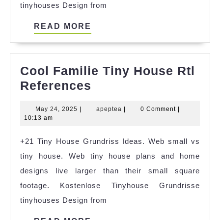
tinyhouses Design from
READ
READ MORE
MORE
Cool Familie Tiny House Rtl
Cool
References
Familie
May
apeptea
May 24, 2025
|
apeptea
|
0 Comment
|
Tiny
24,
10:13 am
House
2025
+21 Tiny House Grundriss Ideas. Web small vs
Rtl
tiny house. Web tiny house plans and home
References
designs live larger than their small square
footage. Kostenlose Tinyhouse Grundrisse
tinyhouses Design from