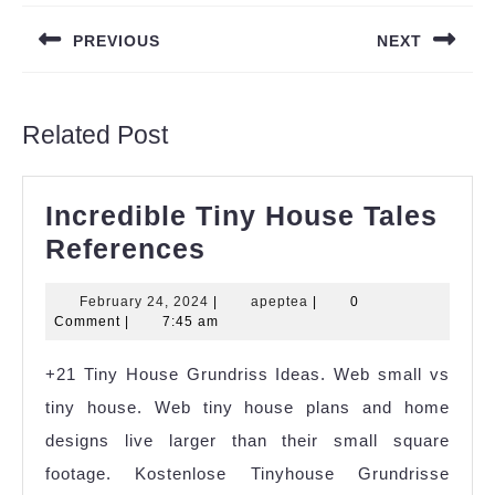
navigation
PREVIOUS
NEXT
Previous
Next
post:
post:
Related Post
Incredible Tiny House Tales
Incredible
References
Tiny
February
apeptea
February 24, 2024
|
apeptea
|
0
House
24,
Comment
|
7:45 am
Tales
2024
+21 Tiny House Grundriss Ideas. Web small vs
References
tiny house. Web tiny house plans and home
designs live larger than their small square
footage. Kostenlose Tinyhouse Grundrisse