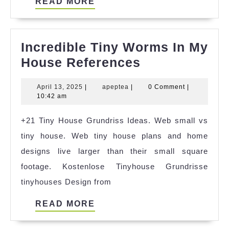
READ
READ MORE
MORE
Incredible Tiny Worms In My
Incredible
House References
Tiny
April
apeptea
April 13, 2025
|
apeptea
|
0 Comment
|
Worms
13,
10:42 am
In
2025
+21 Tiny House Grundriss Ideas. Web small vs
My
tiny house. Web tiny house plans and home
House
designs live larger than their small square
References
footage. Kostenlose Tinyhouse Grundrisse
tinyhouses Design from
READ
READ MORE
MORE