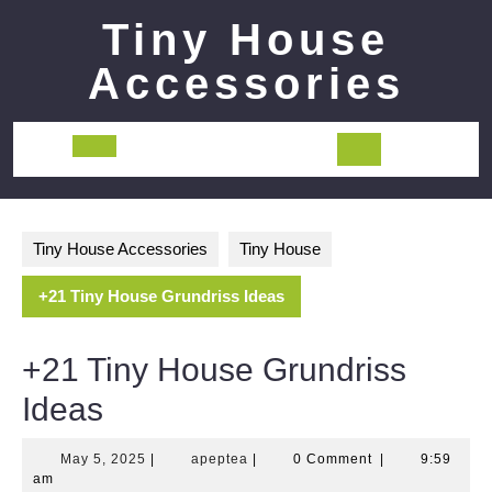
Skip
Tiny House
to
content
Accessories
Open
Button
Tiny House Accessories
Tiny House
+21 Tiny House Grundriss Ideas
+21 Tiny House Grundriss
Ideas
May
apeptea
May 5, 2025
|
apeptea
|
0 Comment
|
9:59
5,
am