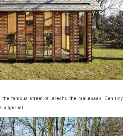
n the famous street of utrecht, the maliebaan. Een tiny
s uitgerust.