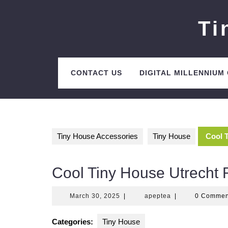
Skip
to
Ti
content
CONTACT US
DIGITAL MILLENNIUM
Tiny House Accessories
Tiny House
Cool 
Cool Tiny House Utrecht 
March
apeptea
March 30, 2025
|
apeptea
|
0 Comme
30,
2025
Categories:
Tiny House