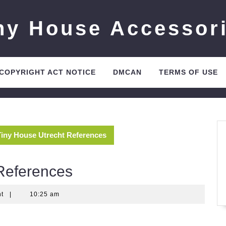
ny House Accessor
 COPYRIGHT ACT NOTICE
DMCAN
TERMS OF USE
Tiny House Utrecht References
References
nt
|
10:25 am