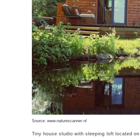
Source:
www.naturescanner.nl
Tiny house studio with sleeping loft located o