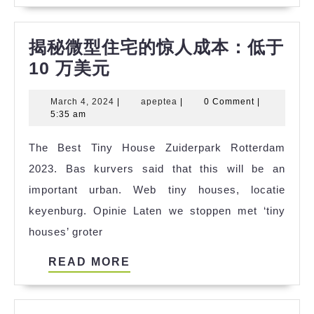
揭秘微型住宅的惊人成本：低于
揭
10 万美元
秘
March
apeptea
March 4, 2024
|
apeptea
|
0 Comment
|
微
4,
5:35 am
型
2024
The Best Tiny House Zuiderpark Rotterdam
住
2023. Bas kurvers said that this will be an
宅
important urban. Web tiny houses, locatie
的
keyenburg. Opinie Laten we stoppen met ‘tiny
惊
houses’ groter
人
成
READ
READ MORE
本：
MORE
低