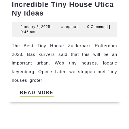
于
Incredible Tiny House Utica
10
Incredible
Ny Ideas
万
Tiny
美
January
apeptea
January 8, 2025
|
apeptea
|
0 Comment
|
House
8,
9:45 am
元
Utica
2025
The Best Tiny House Zuiderpark Rotterdam
Ny
2023. Bas kurvers said that this will be an
Ideas
important urban. Web tiny houses, locatie
keyenburg. Opinie Laten we stoppen met ‘tiny
houses’ groter
READ
READ MORE
MORE