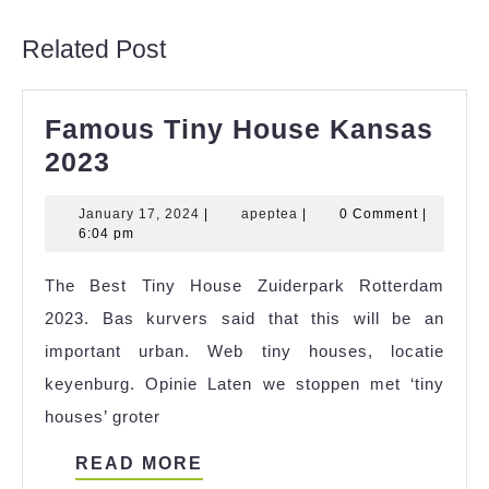
post:
post:
Related Post
Famous Tiny House Kansas
Famous
2023
Tiny
January
apeptea
January 17, 2024
|
apeptea
|
0 Comment
|
House
17,
6:04 pm
Kansas
2024
The Best Tiny House Zuiderpark Rotterdam
2023
2023. Bas kurvers said that this will be an
important urban. Web tiny houses, locatie
keyenburg. Opinie Laten we stoppen met ‘tiny
houses’ groter
READ
READ MORE
MORE