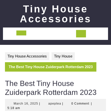
Skip
Tiny House
to
content
Accessories
Open
Button
Tiny House Accessories
Tiny House
The Best Tiny House Zuiderpark Rotterdam 2023
The Best Tiny House
Zuiderpark Rotterdam 2023
March
apeptea
March 16, 2025
|
apeptea
|
0 Comment
|
16,
5:18 am