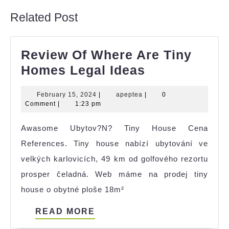
Related Post
Review Of Where Are Tiny
Review
Homes Legal Ideas
Of
February
apeptea
February 15, 2024
|
apeptea
|
0
Where
15,
Comment
|
1:23 pm
Are
2024
Awasome Ubytov?N? Tiny House Cena
Tiny
References. Tiny house nabízí ubytování ve
Homes
velkých karlovicích, 49 km od golfového rezortu
Legal
prosper čeladná. Web máme na prodej tiny
Ideas
house o obytné ploše 18m²
READ
READ MORE
MORE