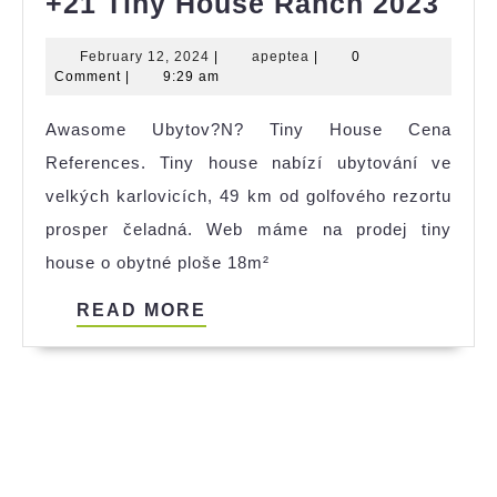
+21
+21 Tiny House Ranch 2023
Tin
February
apeptea
February 12, 2024
|
apeptea
|
0
Hou
12,
Comment
|
9:29 am
Ran
2024
Awasome Ubytov?N? Tiny House Cena
202
References. Tiny house nabízí ubytování ve
velkých karlovicích, 49 km od golfového rezortu
prosper čeladná. Web máme na prodej tiny
house o obytné ploše 18m²
READ
READ MORE
MORE