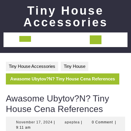
Skip
Tiny House
to
content
Accessories
Open
Button
Tiny House Accessories
Tiny House
Awasome Ubytov?N? Tiny House Cena References
Awasome Ubytov?N? Tiny
House Cena References
November
apeptea
November 17, 2024
|
apeptea
|
0 Comment
|
17,
9:11 am