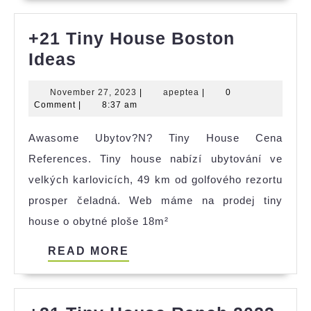
+21 Tiny House Boston
+21
Ideas
Tiny
November
apeptea
November 27, 2023
|
apeptea
|
0
House
27,
Comment
|
8:37 am
Boston
2023
Awasome Ubytov?N? Tiny House Cena
Ideas
References. Tiny house nabízí ubytování ve
velkých karlovicích, 49 km od golfového rezortu
prosper čeladná. Web máme na prodej tiny
house o obytné ploše 18m²
READ
READ MORE
MORE