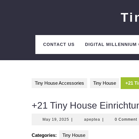
Skip
to
Ti
content
CONTACT US
DIGITAL MILLENNIUM
Tiny House Accessories
Tiny House
+21 T
+21 Tiny House Einrichtu
May
apeptea
May 19, 2025
|
apeptea
|
0 Comment
19,
2025
Categories:
Tiny House