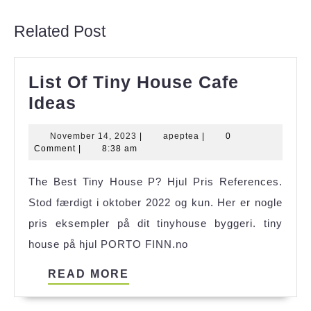
post:
post:
Related Post
List Of Tiny House Cafe
List
Ideas
Of
November
apeptea
November 14, 2023
|
apeptea
|
0
Tiny
14,
Comment
|
8:38 am
House
2023
The Best Tiny House P? Hjul Pris References.
Cafe
Stod færdigt i oktober 2022 og kun. Her er nogle
Ideas
pris eksempler på dit tinyhouse byggeri. tiny
house på hjul PORTO FINN.no
READ
READ MORE
MORE