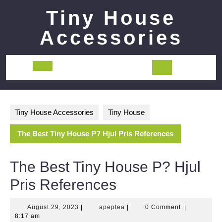
Skip
Tiny House
to
content
Accessories
Open
Button
Tiny House Accessories
Tiny House
The Best Tiny House P? Hjul Pris References
The Best Tiny House P? Hjul
Pris References
August
apeptea
August 29, 2023
|
apeptea
|
0 Comment
|
29,
8:17 am