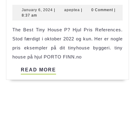
Tiny
January
apeptea
January 6, 2024
|
apeptea
|
0 Comment
|
House
6,
8:37 am
Wall
2024
The Best Tiny House P? Hjul Pris References.
Ideas
Stod færdigt i oktober 2022 og kun. Her er nogle
References
pris eksempler på dit tinyhouse byggeri. tiny
house på hjul PORTO FINN.no
READ
READ MORE
MORE