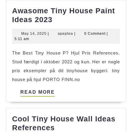
Awasome Tiny House Paint
Awasome
Ideas 2023
Tiny
May
apeptea
May 14, 2025
|
apeptea
|
0 Comment
|
House
14,
5:11 am
Paint
2025
The Best Tiny House P? Hjul Pris References.
Ideas
Stod færdigt i oktober 2022 og kun. Her er nogle
2023
pris eksempler på dit tinyhouse byggeri. tiny
house på hjul PORTO FINN.no
READ
READ MORE
MORE
Cool Tiny House Wall Ideas
Cool
References